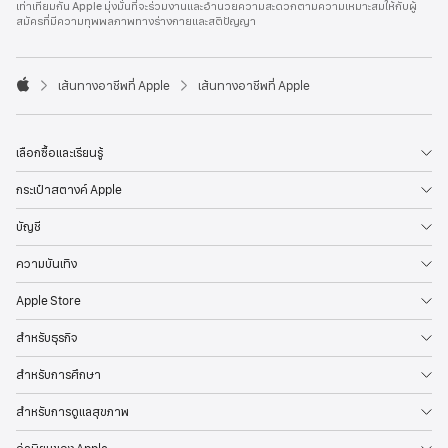
เท่าเทียมกัน Apple มุ่งมั่นที่จะร่วมงานและอำนวยความสะดวกตามความเหมาะสมให้กับผู้
l
สมัครที่มีความทุพพลภาพทางร่างกายและสติปัญญา
e
F
o
o

เส้นทางอาชีพที่ Apple
เส้นทางอาชีพที่ Apple
t
A
e
p
r
p
l
เลือกซื้อและเรียนรู้
e
กระเป๋าสตางค์ Apple
บัญชี
ความบันเทิง
Apple Store
สำหรับธุรกิจ
สำหรับการศึกษา
สำหรับการดูแลสุขภาพ