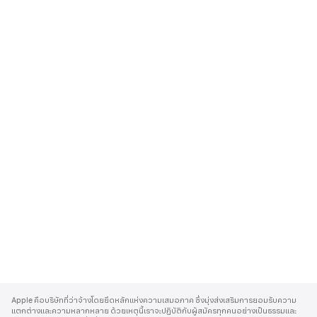
A
p
Apple คือบริษัทที่ว่าจ้างโดยยึดหลักแห่งความเสมอภาค ซึ่งมุ่งส่งเสริมการยอมรับความ
p
แตกต่างและความหลากหลาย ด้วยเหตุนี้เราจะปฏิบัติกับผู้สมัครทุกคนอย่างเป็นธรรมและ