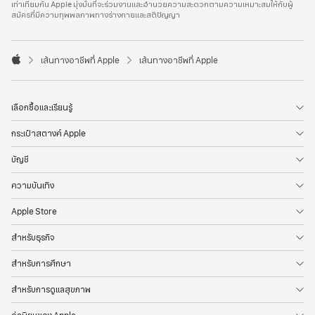
เท่าเทียมกัน Apple มุ่งมั่นที่จะร่วมงานและอำนวยความสะดวกตามความเหมาะสมให้กับผู้
l
สมัครที่มีความทุพพลภาพทางร่างกายและสติปัญญา
e
F
o
o

เส้นทางอาชีพที่ Apple
เส้นทางอาชีพที่ Apple
t
A
e
p
r
p
l
เลือกซื้อและเรียนรู้
e
กระเป๋าสตางค์ Apple
บัญชี
ความบันเทิง
Apple Store
สำหรับธุรกิจ
สำหรับการศึกษา
สำหรับการดูแลสุขภาพ