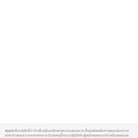
A
p
Apple คือบริษัทที่ว่าจ้างโดยยึดหลักแห่งความเสมอภาค ซึ่งมุ่งส่งเสริมการยอมรับความ
p
แตกต่างและความหลากหลาย ด้วยเหตุนี้เราจะปฏิบัติกับผู้สมัครทุกคนอย่างเป็นธรรมและ