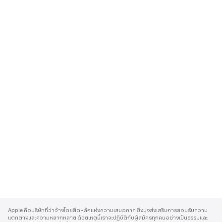
A
p
Apple คือบริษัทที่ว่าจ้างโดยยึดหลักแห่งความเสมอภาค ซึ่งมุ่งส่งเสริมการยอมรับความ
p
แตกต่างและความหลากหลาย ด้วยเหตุนี้เราจะปฏิบัติกับผู้สมัครทุกคนอย่างเป็นธรรมและ