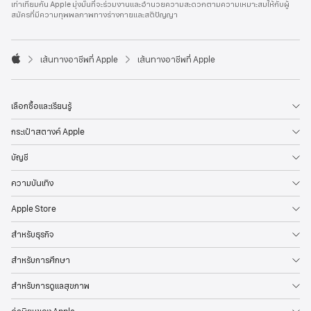
เท่าเทียมกัน Apple มุ่งมั่นที่จะร่วมงานและอำนวยความสะดวกตามความเหมาะสมให้กับผู้
l
สมัครที่มีความทุพพลภาพทางร่างกายและสติปัญญา
e
F
o
o

เส้นทางอาชีพที่ Apple
เส้นทางอาชีพที่ Apple
t
A
e
p
r
p
l
เลือกซื้อและเรียนรู้
e
กระเป๋าสตางค์ Apple
บัญชี
ความบันเทิง
Apple Store
สำหรับธุรกิจ
สำหรับการศึกษา
สำหรับการดูแลสุขภาพ