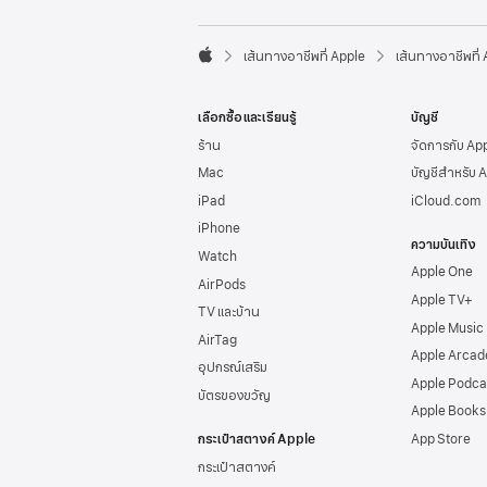
l
e
F

o
เส้นทางอาชีพที่ Apple
เส้นทางอาชีพที่
A
o
p
t
p
e
เลือกซื้อและเรียนรู้
บัญชี
l
r
e
ร้าน
จัดการกับ Ap
Mac
บัญชีสำหรับ 
iPad
iCloud.com
iPhone
ความบันเทิง
Watch
Apple One
AirPods
Apple TV+
TV และบ้าน
Apple Music
AirTag
Apple Arcad
อุปกรณ์เสริม
Apple Podca
บัตรของขวัญ
Apple Books
กระเป๋าสตางค์ Apple
App Store
กระเป๋าสตางค์