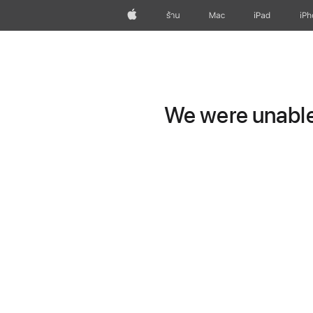
Apple
ร้าน
Mac
iPad
iP
We were unable 