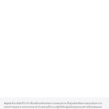
A
p
Apple คือบริษัทที่ว่าจ้างโดยยึดหลักแห่งความเสมอภาค ซึ่งมุ่งส่งเสริมการยอมรับความ
p
แตกต่างและความหลากหลาย ด้วยเหตุนี้เราจะปฏิบัติกับผู้สมัครทุกคนอย่างเป็นธรรมและ