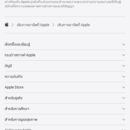
เท่าเทียมกัน Apple มุ่งมั่นที่จะร่วมงานและอำนวยความสะดวกตามความเหมาะสมให้กับผู้
l
สมัครที่มีความทุพพลภาพทางร่างกายและสติปัญญา
e
F
o
o

เส้นทางอาชีพที่ Apple
เส้นทางอาชีพที่ Apple
t
A
e
p
r
p
l
เลือกซื้อและเรียนรู้
e
กระเป๋าสตางค์ Apple
บัญชี
ความบันเทิง
Apple Store
สำหรับธุรกิจ
สำหรับการศึกษา
สำหรับการดูแลสุขภาพ