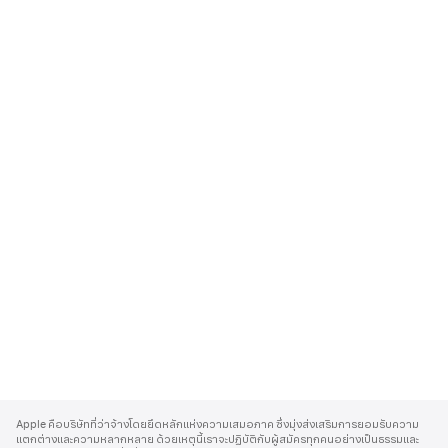
A
p
Apple คือบริษัทที่ว่าจ้างโดยยึดหลักแห่งความเสมอภาค ซึ่งมุ่งส่งเสริมการยอมรับความ
p
แตกต่างและความหลากหลาย ด้วยเหตุนี้เราจะปฏิบัติกับผู้สมัครทุกคนอย่างเป็นธรรมและ