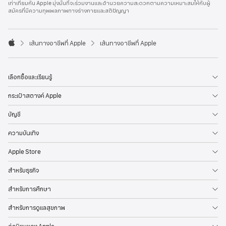
เท่าเทียมกัน Apple มุ่งมั่นที่จะร่วมงานและอำนวยความสะดวกตามความเหมาะสมให้กับผู้
l
สมัครที่มีความทุพพลภาพทางร่างกายและสติปัญญา
e
F
o
o

เส้นทางอาชีพที่ Apple
เส้นทางอาชีพที่ Apple
t
A
e
p
r
p
l
เลือกซื้อและเรียนรู้
e
กระเป๋าสตางค์ Apple
บัญชี
ความบันเทิง
Apple Store
สำหรับธุรกิจ
สำหรับการศึกษา
สำหรับการดูแลสุขภาพ