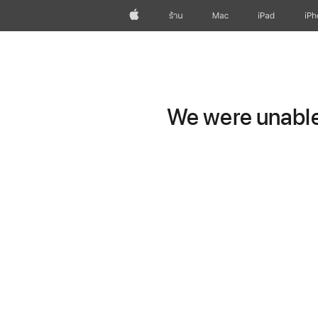
Apple
ร้าน
Mac
iPad
iP
We were unable 