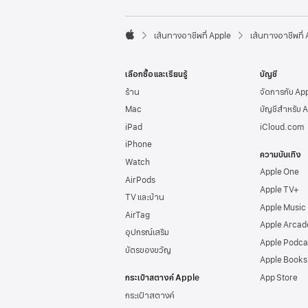
l
e
F

o
เส้นทางอาชีพที่ Apple
เส้นทางอาชีพที่
A
o
p
t
p
e
เลือกซื้อและเรียนรู้
บัญชี
l
r
e
ร้าน
จัดการกับ Ap
Mac
บัญชีสำหรับ 
iPad
iCloud.com
iPhone
ความบันเทิง
Watch
Apple One
AirPods
Apple TV+
TV และบ้าน
Apple Music
AirTag
Apple Arcad
อุปกรณ์เสริม
Apple Podca
บัตรของขวัญ
Apple Books
กระเป๋าสตางค์ Apple
App Store
กระเป๋าสตางค์