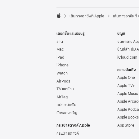
l
e
F

o
เส้นทางอาชีพที่ Apple
เส้นทางอาชีพที่
A
o
p
t
p
e
เลือกซื้อและเรียนรู้
บัญชี
l
r
e
ร้าน
จัดการกับ Ap
Mac
บัญชีสำหรับ 
iPad
iCloud.com
iPhone
ความบันเทิง
Watch
Apple One
AirPods
Apple TV+
TV และบ้าน
Apple Music
AirTag
Apple Arcad
อุปกรณ์เสริม
Apple Podca
บัตรของขวัญ
Apple Books
กระเป๋าสตางค์ Apple
App Store
กระเป๋าสตางค์