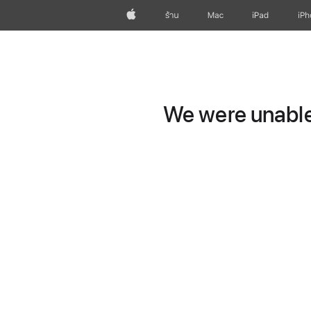
Apple
ร้าน
Mac
iPad
iP
We were unable 