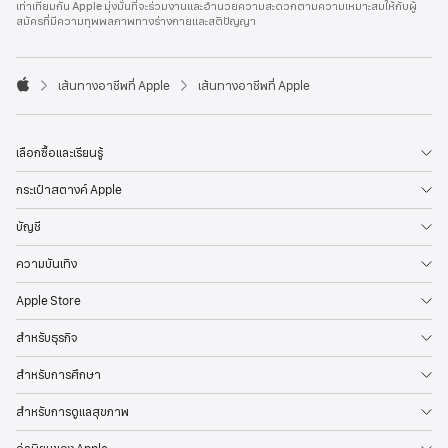
เท่าเทียมกัน Apple มุ่งมั่นที่จะร่วมงานและอำนวยความสะดวกตามความเหมาะสมให้กับผู้
l
สมัครที่มีความทุพพลภาพทางร่างกายและสติปัญญา
e
F
o
o

เส้นทางอาชีพที่ Apple
เส้นทางอาชีพที่ Apple
t
A
e
p
r
p
l
เลือกซื้อและเรียนรู้
e
กระเป๋าสตางค์ Apple
บัญชี
ความบันเทิง
Apple Store
สำหรับธุรกิจ
สำหรับการศึกษา
สำหรับการดูแลสุขภาพ