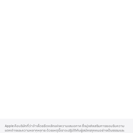
A
p
Apple คือบริษัทที่ว่าจ้างโดยยึดหลักแห่งความเสมอภาค ซึ่งมุ่งส่งเสริมการยอมรับความ
p
แตกต่างและความหลากหลาย ด้วยเหตุนี้เราจะปฏิบัติกับผู้สมัครทุกคนอย่างเป็นธรรมและ