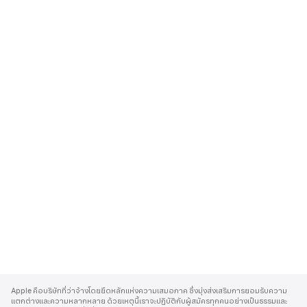
A
p
Apple คือบริษัทที่ว่าจ้างโดยยึดหลักแห่งความเสมอภาค ซึ่งมุ่งส่งเสริมการยอมรับความ
p
แตกต่างและความหลากหลาย ด้วยเหตุนี้เราจะปฏิบัติกับผู้สมัครทุกคนอย่างเป็นธรรมและ