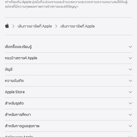
เท่าเทียมกัน Apple มุ่งมั่นที่จะร่วมงานและอำนวยความสะดวกตามความเหมาะสมให้กับผู้
l
สมัครที่มีความทุพพลภาพทางร่างกายและสติปัญญา
e
F
o
o

เส้นทางอาชีพที่ Apple
เส้นทางอาชีพที่ Apple
t
A
e
p
r
p
l
เลือกซื้อและเรียนรู้
e
กระเป๋าสตางค์ Apple
บัญชี
ความบันเทิง
Apple Store
สำหรับธุรกิจ
สำหรับการศึกษา
สำหรับการดูแลสุขภาพ