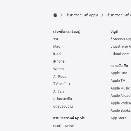
l
e
F

o
เส้นทางอาชีพที่ Apple
เส้นทางอาชีพที่
A
o
p
t
p
e
เลือกซื้อและเรียนรู้
บัญชี
l
r
e
ร้าน
จัดการกับ Ap
Mac
บัญชีสำหรับ 
iPad
iCloud.com
iPhone
ความบันเทิง
Watch
Apple One
AirPods
Apple TV+
TV และบ้าน
Apple Music
AirTag
Apple Arcad
อุปกรณ์เสริม
Apple Podca
บัตรของขวัญ
Apple Books
กระเป๋าสตางค์ Apple
App Store
กระเป๋าสตางค์