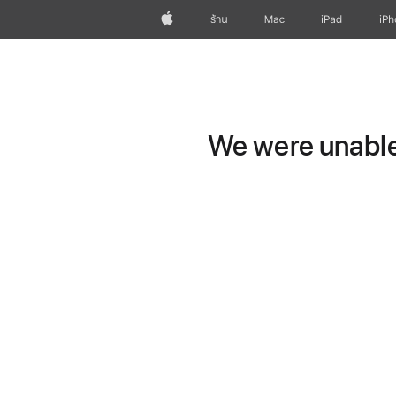
Apple
ร้าน
Mac
iPad
iP
We were unable 