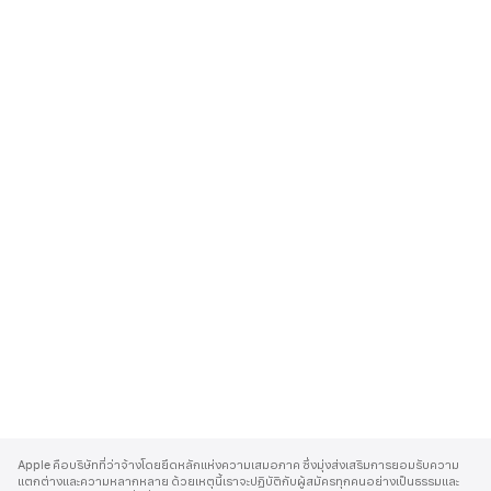
A
p
Apple คือบริษัทที่ว่าจ้างโดยยึดหลักแห่งความเสมอภาค ซึ่งมุ่งส่งเสริมการยอมรับความ
p
แตกต่างและความหลากหลาย ด้วยเหตุนี้เราจะปฏิบัติกับผู้สมัครทุกคนอย่างเป็นธรรมและ