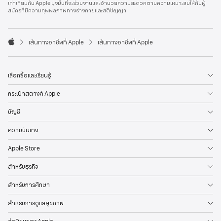
เท่าเทียมกัน Apple มุ่งมั่นที่จะร่วมงานและอำนวยความสะดวกตามความเหมาะสมให้กับผู้
l
สมัครที่มีความทุพพลภาพทางร่างกายและสติปัญญา
e
F
o
o

เส้นทางอาชีพที่ Apple
เส้นทางอาชีพที่ Apple
t
A
e
p
r
p
l
เลือกซื้อและเรียนรู้
e
กระเป๋าสตางค์ Apple
บัญชี
ความบันเทิง
Apple Store
สำหรับธุรกิจ
สำหรับการศึกษา
สำหรับการดูแลสุขภาพ