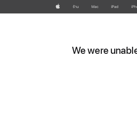
Apple
ร้าน
Mac
iPad
iP
We were unable 