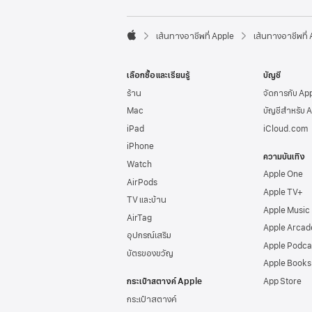
l
e
F

o
เส้นทางอาชีพที่ Apple
เส้นทางอาชีพที่
A
o
p
t
p
e
เลือกซื้อและเรียนรู้
บัญชี
l
r
e
ร้าน
จัดการกับ Ap
Mac
บัญชีสำหรับ 
iPad
iCloud.com
iPhone
ความบันเทิง
Watch
Apple One
AirPods
Apple TV+
TV และบ้าน
Apple Music
AirTag
Apple Arcad
อุปกรณ์เสริม
Apple Podca
บัตรของขวัญ
Apple Books
กระเป๋าสตางค์ Apple
App Store
กระเป๋าสตางค์