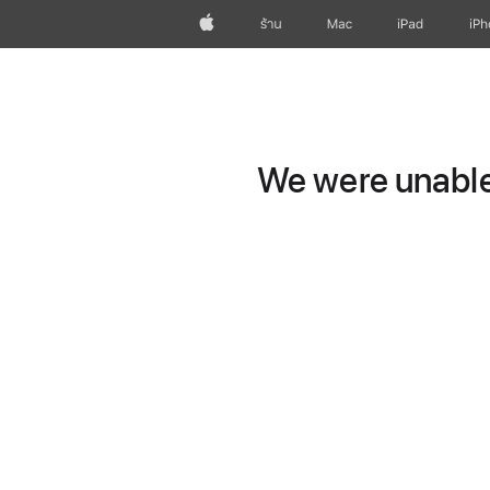
Apple
ร้าน
Mac
iPad
iP
We were unable 