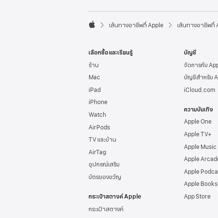
l
e
F

o
เส้นทางอาชีพที่ Apple
เส้นทางอาชีพที่
A
o
p
t
p
e
เลือกซื้อและเรียนรู้
บัญชี
l
r
e
ร้าน
จัดการกับ Ap
Mac
บัญชีสำหรับ 
iPad
iCloud.com
iPhone
ความบันเทิง
Watch
Apple One
AirPods
Apple TV+
TV และบ้าน
Apple Music
AirTag
Apple Arcad
อุปกรณ์เสริม
Apple Podca
บัตรของขวัญ
Apple Books
กระเป๋าสตางค์ Apple
App Store
กระเป๋าสตางค์