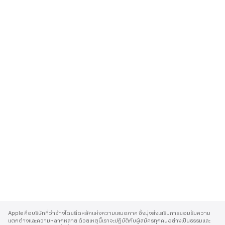
A
p
Apple คือบริษัทที่ว่าจ้างโดยยึดหลักแห่งความเสมอภาค ซึ่งมุ่งส่งเสริมการยอมรับความ
p
แตกต่างและความหลากหลาย ด้วยเหตุนี้เราจะปฏิบัติกับผู้สมัครทุกคนอย่างเป็นธรรมและ