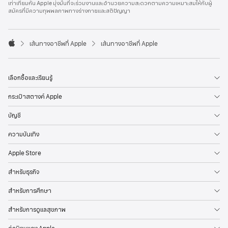
เท่าเทียมกัน Apple มุ่งมั่นที่จะร่วมงานและอำนวยความสะดวกตามความเหมาะสมให้กับผู้
l
สมัครที่มีความทุพพลภาพทางร่างกายและสติปัญญา
e
F
o
o

เส้นทางอาชีพที่ Apple
เส้นทางอาชีพที่ Apple
t
A
e
p
r
p
l
เลือกซื้อและเรียนรู้
e
กระเป๋าสตางค์ Apple
บัญชี
ความบันเทิง
Apple Store
สำหรับธุรกิจ
สำหรับการศึกษา
สำหรับการดูแลสุขภาพ