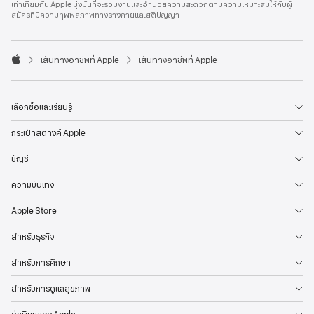
เท่าเทียมกัน Apple มุ่งมั่นที่จะร่วมงานและอำนวยความสะดวกตามความเหมาะสมให้กับผู้
l
สมัครที่มีความทุพพลภาพทางร่างกายและสติปัญญา
e
F
o
o

เส้นทางอาชีพที่ Apple
เส้นทางอาชีพที่ Apple
t
A
e
p
r
p
l
เลือกซื้อและเรียนรู้
e
กระเป๋าสตางค์ Apple
บัญชี
ความบันเทิง
Apple Store
สำหรับธุรกิจ
สำหรับการศึกษา
สำหรับการดูแลสุขภาพ