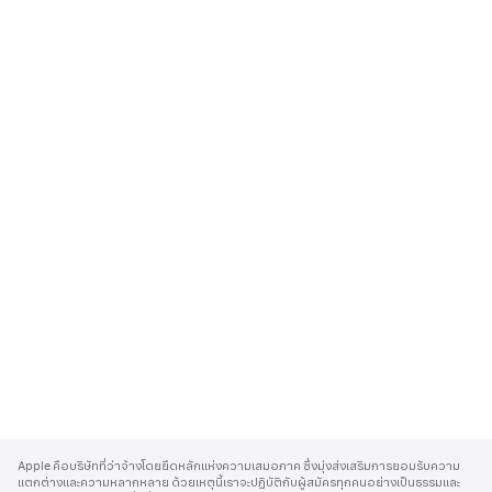
A
p
Apple คือบริษัทที่ว่าจ้างโดยยึดหลักแห่งความเสมอภาค ซึ่งมุ่งส่งเสริมการยอมรับความ
p
แตกต่างและความหลากหลาย ด้วยเหตุนี้เราจะปฏิบัติกับผู้สมัครทุกคนอย่างเป็นธรรมและ