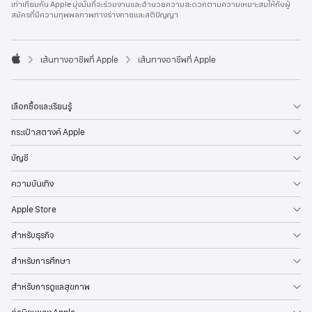
เท่าเทียมกัน Apple มุ่งมั่นที่จะร่วมงานและอำนวยความสะดวกตามความเหมาะสมให้กับผู้
l
สมัครที่มีความทุพพลภาพทางร่างกายและสติปัญญา
e
F
o
o

เส้นทางอาชีพที่ Apple
เส้นทางอาชีพที่ Apple
t
A
e
p
r
p
l
เลือกซื้อและเรียนรู้
e
กระเป๋าสตางค์ Apple
บัญชี
ความบันเทิง
Apple Store
สำหรับธุรกิจ
สำหรับการศึกษา
สำหรับการดูแลสุขภาพ