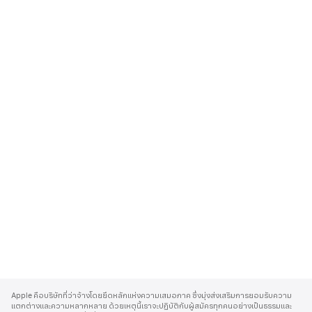
A
p
Apple คือบริษัทที่ว่าจ้างโดยยึดหลักแห่งความเสมอภาค ซึ่งมุ่งส่งเสริมการยอมรับความ
p
แตกต่างและความหลากหลาย ด้วยเหตุนี้เราจะปฏิบัติกับผู้สมัครทุกคนอย่างเป็นธรรมและ