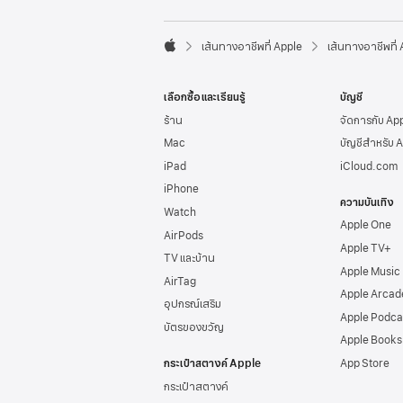
l
e
F

o
เส้นทางอาชีพที่ Apple
เส้นทางอาชีพที่
A
o
p
t
p
e
เลือกซื้อและเรียนรู้
บัญชี
l
r
e
ร้าน
จัดการกับ Ap
Mac
บัญชีสำหรับ 
iPad
iCloud.com
iPhone
ความบันเทิง
Watch
Apple One
AirPods
Apple TV+
TV และบ้าน
Apple Music
AirTag
Apple Arcad
อุปกรณ์เสริม
Apple Podca
บัตรของขวัญ
Apple Books
กระเป๋าสตางค์ Apple
App Store
กระเป๋าสตางค์