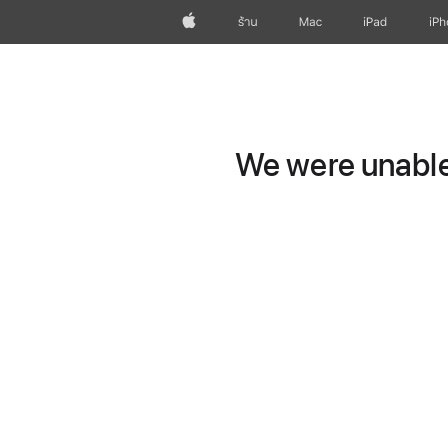
Apple
ร้าน
Mac
iPad
iP
We were unable 