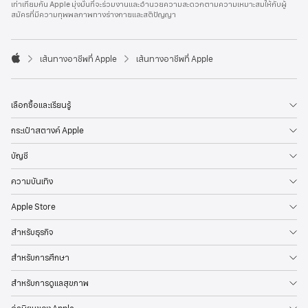
เท่าเทียมกัน Apple มุ่งมั่นที่จะร่วมงานและอำนวยความสะดวกตามความเหมาะสมให้กับผู้
l
สมัครที่มีความทุพพลภาพทางร่างกายและสติปัญญา
e
F
o
o

เส้นทางอาชีพที่ Apple
เส้นทางอาชีพที่ Apple
t
A
e
p
r
p
l
เลือกซื้อและเรียนรู้
e
กระเป๋าสตางค์ Apple
บัญชี
ความบันเทิง
Apple Store
สำหรับธุรกิจ
สำหรับการศึกษา
สำหรับการดูแลสุขภาพ