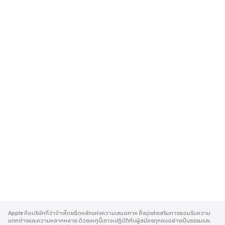
A
p
Apple คือบริษัทที่ว่าจ้างโดยยึดหลักแห่งความเสมอภาค ซึ่งมุ่งส่งเสริมการยอมรับความ
p
แตกต่างและความหลากหลาย ด้วยเหตุนี้เราจะปฏิบัติกับผู้สมัครทุกคนอย่างเป็นธรรมและ