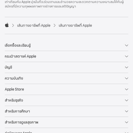
เท่าเทียมกัน Apple มุ่งมั่นที่จะร่วมงานและอำนวยความสะดวกตามความเหมาะสมให้กับผู้
l
สมัครที่มีความทุพพลภาพทางร่างกายและสติปัญญา
e
F
o
o

เส้นทางอาชีพที่ Apple
เส้นทางอาชีพที่ Apple
t
A
e
p
r
p
l
เลือกซื้อและเรียนรู้
e
กระเป๋าสตางค์ Apple
บัญชี
ความบันเทิง
Apple Store
สำหรับธุรกิจ
สำหรับการศึกษา
สำหรับการดูแลสุขภาพ