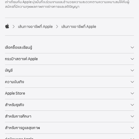
เท่าเทียมกัน Apple มุ่งมั่นที่จะร่วมงานและอำนวยความสะดวกตามความเหมาะสมให้กับผู้
l
สมัครที่มีความทุพพลภาพทางร่างกายและสติปัญญา
e
F
o
o

เส้นทางอาชีพที่ Apple
เส้นทางอาชีพที่ Apple
t
A
e
p
r
p
l
เลือกซื้อและเรียนรู้
e
กระเป๋าสตางค์ Apple
บัญชี
ความบันเทิง
Apple Store
สำหรับธุรกิจ
สำหรับการศึกษา
สำหรับการดูแลสุขภาพ