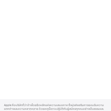
A
p
Apple คือบริษัทที่ว่าจ้างโดยยึดหลักแห่งความเสมอภาค ซึ่งมุ่งส่งเสริมการยอมรับความ
p
แตกต่างและความหลากหลาย ด้วยเหตุนี้เราจะปฏิบัติกับผู้สมัครทุกคนอย่างเป็นธรรมและ