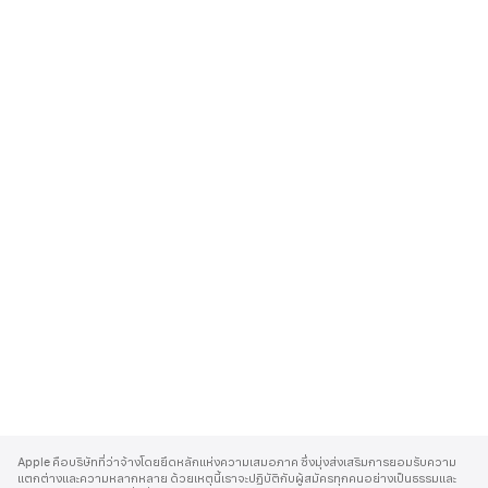
A
p
Apple คือบริษัทที่ว่าจ้างโดยยึดหลักแห่งความเสมอภาค ซึ่งมุ่งส่งเสริมการยอมรับความ
p
แตกต่างและความหลากหลาย ด้วยเหตุนี้เราจะปฏิบัติกับผู้สมัครทุกคนอย่างเป็นธรรมและ