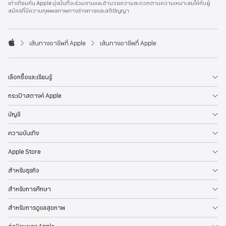
เท่าเทียมกัน Apple มุ่งมั่นที่จะร่วมงานและอำนวยความสะดวกตามความเหมาะสมให้กับผู้
l
สมัครที่มีความทุพพลภาพทางร่างกายและสติปัญญา
e
F
o
o

เส้นทางอาชีพที่ Apple
เส้นทางอาชีพที่ Apple
t
A
e
p
r
p
l
เลือกซื้อและเรียนรู้
e
กระเป๋าสตางค์ Apple
บัญชี
ความบันเทิง
Apple Store
สำหรับธุรกิจ
สำหรับการศึกษา
สำหรับการดูแลสุขภาพ