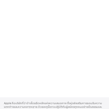
A
p
Apple คือบริษัทที่ว่าจ้างโดยยึดหลักแห่งความเสมอภาค ซึ่งมุ่งส่งเสริมการยอมรับความ
p
แตกต่างและความหลากหลาย ด้วยเหตุนี้เราจะปฏิบัติกับผู้สมัครทุกคนอย่างเป็นธรรมและ