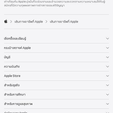
เท่าเทียมกัน Apple มุ่งมั่นที่จะร่วมงานและอำนวยความสะดวกตามความเหมาะสมให้กับผู้
l
สมัครที่มีความทุพพลภาพทางร่างกายและสติปัญญา
e
F
o
o

เส้นทางอาชีพที่ Apple
เส้นทางอาชีพที่ Apple
t
A
e
p
r
p
l
เลือกซื้อและเรียนรู้
e
กระเป๋าสตางค์ Apple
บัญชี
ความบันเทิง
Apple Store
สำหรับธุรกิจ
สำหรับการศึกษา
สำหรับการดูแลสุขภาพ