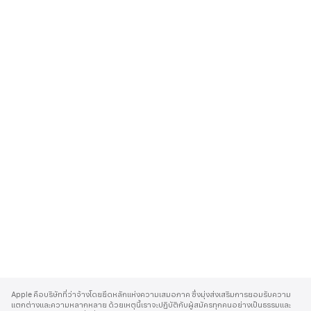
A
p
Apple คือบริษัทที่ว่าจ้างโดยยึดหลักแห่งความเสมอภาค ซึ่งมุ่งส่งเสริมการยอมรับความ
p
แตกต่างและความหลากหลาย ด้วยเหตุนี้เราจะปฏิบัติกับผู้สมัครทุกคนอย่างเป็นธรรมและ