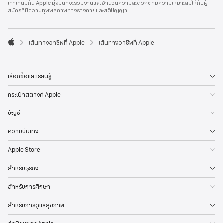
เท่าเทียมกัน Apple มุ่งมั่นที่จะร่วมงานและอำนวยความสะดวกตามความเหมาะสมให้กับผู้
l
สมัครที่มีความทุพพลภาพทางร่างกายและสติปัญญา
e
F
o
o

เส้นทางอาชีพที่ Apple
เส้นทางอาชีพที่ Apple
t
A
e
p
r
p
l
เลือกซื้อและเรียนรู้
e
กระเป๋าสตางค์ Apple
บัญชี
ความบันเทิง
Apple Store
สำหรับธุรกิจ
สำหรับการศึกษา
สำหรับการดูแลสุขภาพ