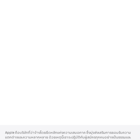
A
p
Apple คือบริษัทที่ว่าจ้างโดยยึดหลักแห่งความเสมอภาค ซึ่งมุ่งส่งเสริมการยอมรับความ
p
แตกต่างและความหลากหลาย ด้วยเหตุนี้เราจะปฏิบัติกับผู้สมัครทุกคนอย่างเป็นธรรมและ