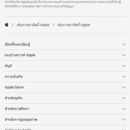
เท่าเทียมกัน Apple มุ่งมั่นที่จะร่วมงานและอำนวยความสะดวกตามความเหมาะสมให้กับผู้
l
สมัครที่มีความทุพพลภาพทางร่างกายและสติปัญญา
e
F
o
o

เส้นทางอาชีพที่ Apple
เส้นทางอาชีพที่ Apple
t
A
e
p
r
p
l
เลือกซื้อและเรียนรู้
e
กระเป๋าสตางค์ Apple
บัญชี
ความบันเทิง
Apple Store
สำหรับธุรกิจ
สำหรับการศึกษา
สำหรับการดูแลสุขภาพ