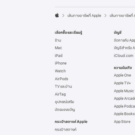
l
e
F

o
เส้นทางอาชีพที่ Apple
เส้นทางอาชีพที่
A
o
p
t
p
e
เลือกซื้อและเรียนรู้
บัญชี
l
r
e
ร้าน
จัดการกับ Ap
Mac
บัญชีสำหรับ 
iPad
iCloud.com
iPhone
ความบันเทิง
Watch
Apple One
AirPods
Apple TV+
TV และบ้าน
Apple Music
AirTag
Apple Arcad
อุปกรณ์เสริม
Apple Podca
บัตรของขวัญ
Apple Books
กระเป๋าสตางค์ Apple
App Store
กระเป๋าสตางค์