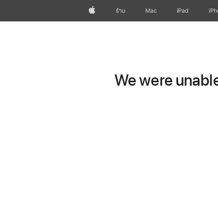
Apple
ร้าน
Mac
iPad
iP
We were unable 