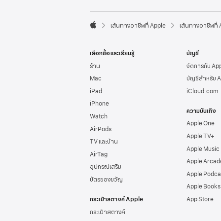
l
e
F

o
เส้นทางอาชีพที่ Apple
เส้นทางอาชีพที่
A
o
p
t
p
e
เลือกซื้อและเรียนรู้
บัญชี
l
r
e
ร้าน
จัดการกับ Ap
Mac
บัญชีสำหรับ 
iPad
iCloud.com
iPhone
ความบันเทิง
Watch
Apple One
AirPods
Apple TV+
TV และบ้าน
Apple Music
AirTag
Apple Arcad
อุปกรณ์เสริม
Apple Podca
บัตรของขวัญ
Apple Books
กระเป๋าสตางค์ Apple
App Store
กระเป๋าสตางค์