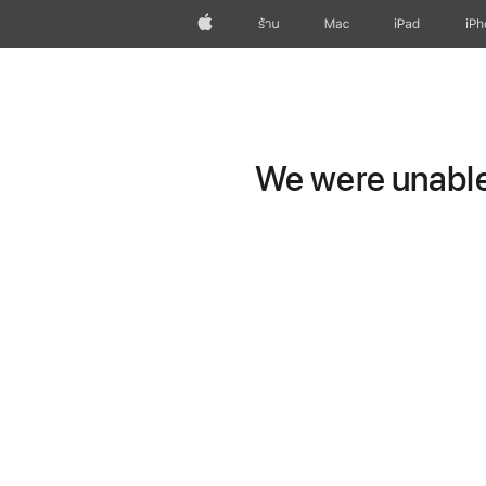
Apple
ร้าน
Mac
iPad
iP
We were unable 