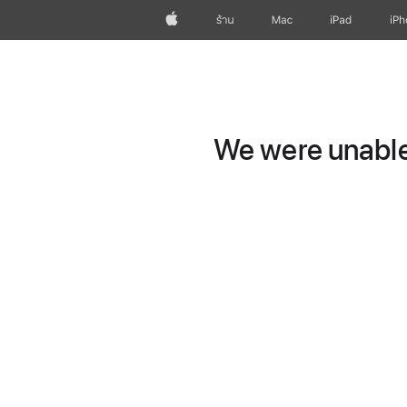
Apple
ร้าน
Mac
iPad
iP
We were unable 