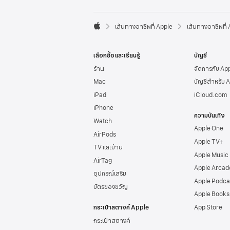
l
e
F

o
เส้นทางอาชีพที่ Apple
เส้นทางอาชีพที่
A
o
p
t
p
e
เลือกซื้อและเรียนรู้
บัญชี
l
r
e
ร้าน
จัดการกับ Ap
Mac
บัญชีสำหรับ 
iPad
iCloud.com
iPhone
ความบันเทิง
Watch
Apple One
AirPods
Apple TV+
TV และบ้าน
Apple Music
AirTag
Apple Arcad
อุปกรณ์เสริม
Apple Podca
บัตรของขวัญ
Apple Books
กระเป๋าสตางค์ Apple
App Store
กระเป๋าสตางค์