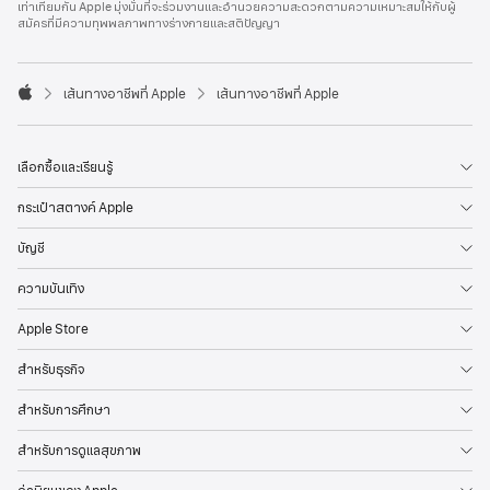
เท่าเทียมกัน Apple มุ่งมั่นที่จะร่วมงานและอำนวยความสะดวกตามความเหมาะสมให้กับผู้
l
สมัครที่มีความทุพพลภาพทางร่างกายและสติปัญญา
e
F
o
o

เส้นทางอาชีพที่ Apple
เส้นทางอาชีพที่ Apple
t
A
e
p
r
p
l
เลือกซื้อและเรียนรู้
e
กระเป๋าสตางค์ Apple
บัญชี
ความบันเทิง
Apple Store
สำหรับธุรกิจ
สำหรับการศึกษา
สำหรับการดูแลสุขภาพ