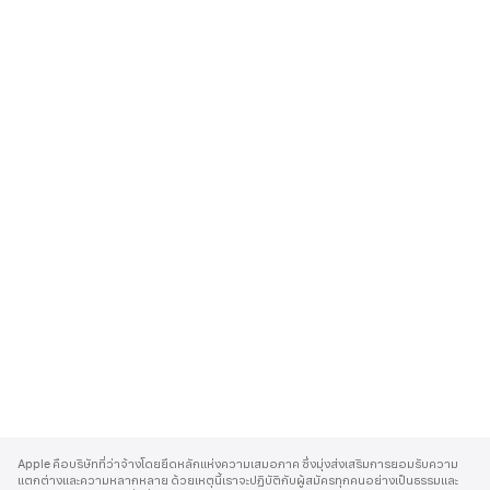
A
p
Apple คือบริษัทที่ว่าจ้างโดยยึดหลักแห่งความเสมอภาค ซึ่งมุ่งส่งเสริมการยอมรับความ
p
แตกต่างและความหลากหลาย ด้วยเหตุนี้เราจะปฏิบัติกับผู้สมัครทุกคนอย่างเป็นธรรมและ