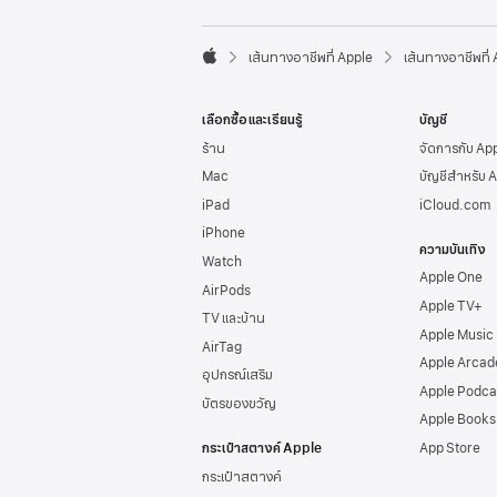
l
e
F

o
เส้นทางอาชีพที่ Apple
เส้นทางอาชีพที่
A
o
p
t
p
e
เลือกซื้อและเรียนรู้
บัญชี
l
r
e
ร้าน
จัดการกับ Ap
Mac
บัญชีสำหรับ 
iPad
iCloud.com
iPhone
ความบันเทิง
Watch
Apple One
AirPods
Apple TV+
TV และบ้าน
Apple Music
AirTag
Apple Arcad
อุปกรณ์เสริม
Apple Podca
บัตรของขวัญ
Apple Books
กระเป๋าสตางค์ Apple
App Store
กระเป๋าสตางค์