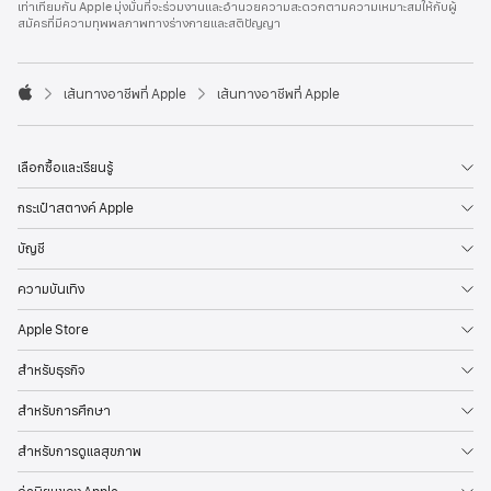
เท่าเทียมกัน Apple มุ่งมั่นที่จะร่วมงานและอำนวยความสะดวกตามความเหมาะสมให้กับผู้
l
สมัครที่มีความทุพพลภาพทางร่างกายและสติปัญญา
e
F
o
o

เส้นทางอาชีพที่ Apple
เส้นทางอาชีพที่ Apple
t
A
e
p
r
p
l
เลือกซื้อและเรียนรู้
e
กระเป๋าสตางค์ Apple
บัญชี
ความบันเทิง
Apple Store
สำหรับธุรกิจ
สำหรับการศึกษา
สำหรับการดูแลสุขภาพ