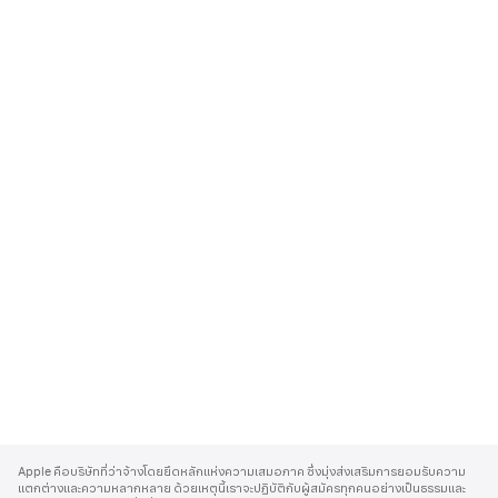
A
p
Apple คือบริษัทที่ว่าจ้างโดยยึดหลักแห่งความเสมอภาค ซึ่งมุ่งส่งเสริมการยอมรับความ
p
แตกต่างและความหลากหลาย ด้วยเหตุนี้เราจะปฏิบัติกับผู้สมัครทุกคนอย่างเป็นธรรมและ