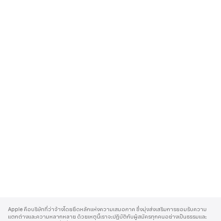
A
p
Apple คือบริษัทที่ว่าจ้างโดยยึดหลักแห่งความเสมอภาค ซึ่งมุ่งส่งเสริมการยอมรับความ
p
แตกต่างและความหลากหลาย ด้วยเหตุนี้เราจะปฏิบัติกับผู้สมัครทุกคนอย่างเป็นธรรมและ