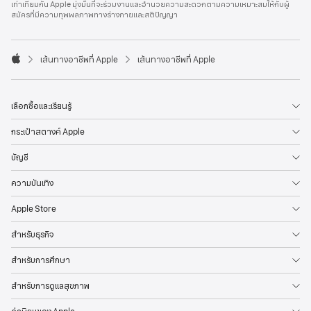
เท่าเทียมกัน Apple มุ่งมั่นที่จะร่วมงานและอำนวยความสะดวกตามความเหมาะสมให้กับผู้
l
สมัครที่มีความทุพพลภาพทางร่างกายและสติปัญญา
e
F
o
o

เส้นทางอาชีพที่ Apple
เส้นทางอาชีพที่ Apple
t
A
e
p
r
p
l
เลือกซื้อและเรียนรู้
e
กระเป๋าสตางค์ Apple
บัญชี
ความบันเทิง
Apple Store
สำหรับธุรกิจ
สำหรับการศึกษา
สำหรับการดูแลสุขภาพ