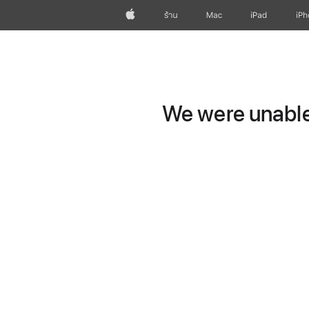
Apple
ร้าน
Mac
iPad
iP
We were unable 