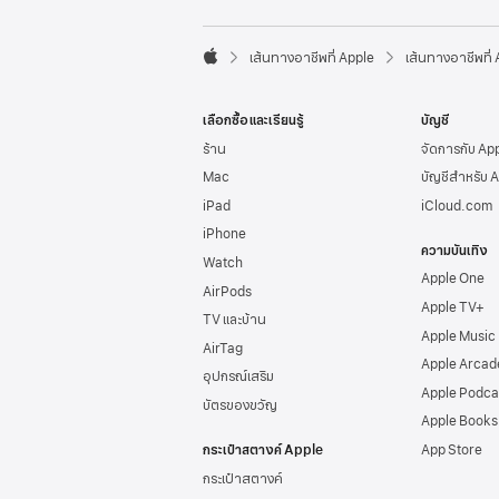
l
e
F

o
เส้นทางอาชีพที่ Apple
เส้นทางอาชีพที่
A
o
p
t
p
e
เลือกซื้อและเรียนรู้
บัญชี
l
r
e
ร้าน
จัดการกับ Ap
Mac
บัญชีสำหรับ 
iPad
iCloud.com
iPhone
ความบันเทิง
Watch
Apple One
AirPods
Apple TV+
TV และบ้าน
Apple Music
AirTag
Apple Arcad
อุปกรณ์เสริม
Apple Podca
บัตรของขวัญ
Apple Books
กระเป๋าสตางค์ Apple
App Store
กระเป๋าสตางค์