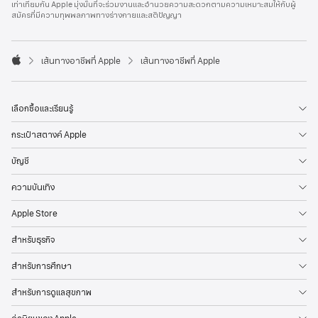
เท่าเทียมกัน Apple มุ่งมั่นที่จะร่วมงานและอำนวยความสะดวกตามความเหมาะสมให้กับผู้
l
สมัครที่มีความทุพพลภาพทางร่างกายและสติปัญญา
e
F
o
o

เส้นทางอาชีพที่ Apple
เส้นทางอาชีพที่ Apple
t
A
e
p
r
p
l
เลือกซื้อและเรียนรู้
e
กระเป๋าสตางค์ Apple
บัญชี
ความบันเทิง
Apple Store
สำหรับธุรกิจ
สำหรับการศึกษา
สำหรับการดูแลสุขภาพ