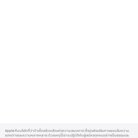
A
p
Apple คือบริษัทที่ว่าจ้างโดยยึดหลักแห่งความเสมอภาค ซึ่งมุ่งส่งเสริมการยอมรับความ
p
แตกต่างและความหลากหลาย ด้วยเหตุนี้เราจะปฏิบัติกับผู้สมัครทุกคนอย่างเป็นธรรมและ