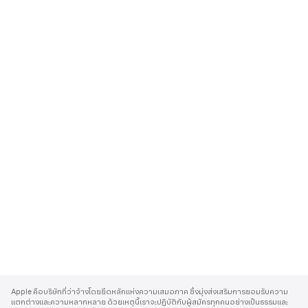
A
p
Apple คือบริษัทที่ว่าจ้างโดยยึดหลักแห่งความเสมอภาค ซึ่งมุ่งส่งเสริมการยอมรับความ
p
แตกต่างและความหลากหลาย ด้วยเหตุนี้เราจะปฏิบัติกับผู้สมัครทุกคนอย่างเป็นธรรมและ