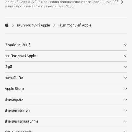
เท่าเทียมกัน Apple มุ่งมั่นที่จะร่วมงานและอำนวยความสะดวกตามความเหมาะสมให้กับผู้
l
สมัครที่มีความทุพพลภาพทางร่างกายและสติปัญญา
e
F
o
o

เส้นทางอาชีพที่ Apple
เส้นทางอาชีพที่ Apple
t
A
e
p
r
p
l
เลือกซื้อและเรียนรู้
e
กระเป๋าสตางค์ Apple
บัญชี
ความบันเทิง
Apple Store
สำหรับธุรกิจ
สำหรับการศึกษา
สำหรับการดูแลสุขภาพ