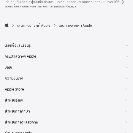
เท่าเทียมกัน Apple มุ่งมั่นที่จะร่วมงานและอำนวยความสะดวกตามความเหมาะสมให้กับผู้
l
สมัครที่มีความทุพพลภาพทางร่างกายและสติปัญญา
e
F
o
o

เส้นทางอาชีพที่ Apple
เส้นทางอาชีพที่ Apple
t
A
e
p
r
p
l
เลือกซื้อและเรียนรู้
e
กระเป๋าสตางค์ Apple
บัญชี
ความบันเทิง
Apple Store
สำหรับธุรกิจ
สำหรับการศึกษา
สำหรับการดูแลสุขภาพ