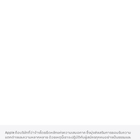
A
p
Apple คือบริษัทที่ว่าจ้างโดยยึดหลักแห่งความเสมอภาค ซึ่งมุ่งส่งเสริมการยอมรับความ
p
แตกต่างและความหลากหลาย ด้วยเหตุนี้เราจะปฏิบัติกับผู้สมัครทุกคนอย่างเป็นธรรมและ