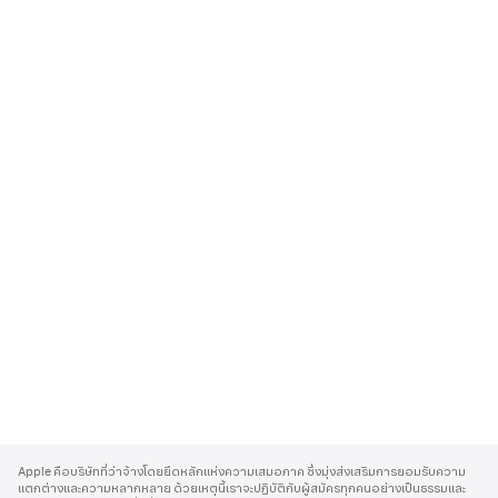
A
p
Apple คือบริษัทที่ว่าจ้างโดยยึดหลักแห่งความเสมอภาค ซึ่งมุ่งส่งเสริมการยอมรับความ
p
แตกต่างและความหลากหลาย ด้วยเหตุนี้เราจะปฏิบัติกับผู้สมัครทุกคนอย่างเป็นธรรมและ