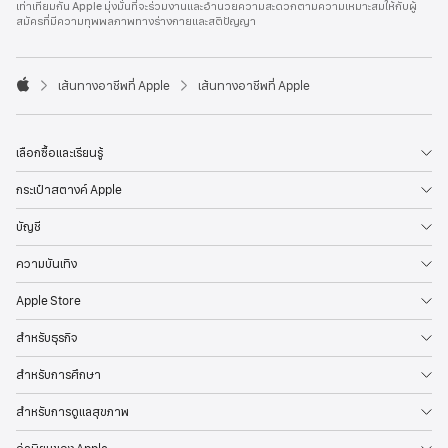
เท่าเทียมกัน Apple มุ่งมั่นที่จะร่วมงานและอำนวยความสะดวกตามความเหมาะสมให้กับผู้
l
สมัครที่มีความทุพพลภาพทางร่างกายและสติปัญญา
e
F
o
o

เส้นทางอาชีพที่ Apple
เส้นทางอาชีพที่ Apple
t
A
e
p
r
p
l
เลือกซื้อและเรียนรู้
e
กระเป๋าสตางค์ Apple
บัญชี
ความบันเทิง
Apple Store
สำหรับธุรกิจ
สำหรับการศึกษา
สำหรับการดูแลสุขภาพ