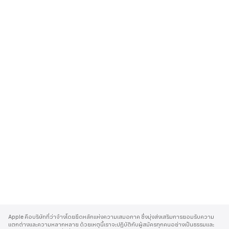
A
p
Apple คือบริษัทที่ว่าจ้างโดยยึดหลักแห่งความเสมอภาค ซึ่งมุ่งส่งเสริมการยอมรับความ
p
แตกต่างและความหลากหลาย ด้วยเหตุนี้เราจะปฏิบัติกับผู้สมัครทุกคนอย่างเป็นธรรมและ