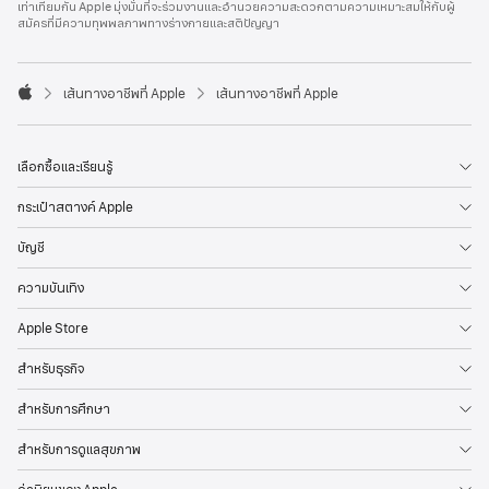
เท่าเทียมกัน Apple มุ่งมั่นที่จะร่วมงานและอำนวยความสะดวกตามความเหมาะสมให้กับผู้
l
สมัครที่มีความทุพพลภาพทางร่างกายและสติปัญญา
e
F
o
o

เส้นทางอาชีพที่ Apple
เส้นทางอาชีพที่ Apple
t
A
e
p
r
p
l
เลือกซื้อและเรียนรู้
e
กระเป๋าสตางค์ Apple
บัญชี
ความบันเทิง
Apple Store
สำหรับธุรกิจ
สำหรับการศึกษา
สำหรับการดูแลสุขภาพ