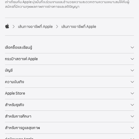
เท่าเทียมกัน Apple มุ่งมั่นที่จะร่วมงานและอำนวยความสะดวกตามความเหมาะสมให้กับผู้
l
สมัครที่มีความทุพพลภาพทางร่างกายและสติปัญญา
e
F
o
o

เส้นทางอาชีพที่ Apple
เส้นทางอาชีพที่ Apple
t
A
e
p
r
p
l
เลือกซื้อและเรียนรู้
e
กระเป๋าสตางค์ Apple
บัญชี
ความบันเทิง
Apple Store
สำหรับธุรกิจ
สำหรับการศึกษา
สำหรับการดูแลสุขภาพ