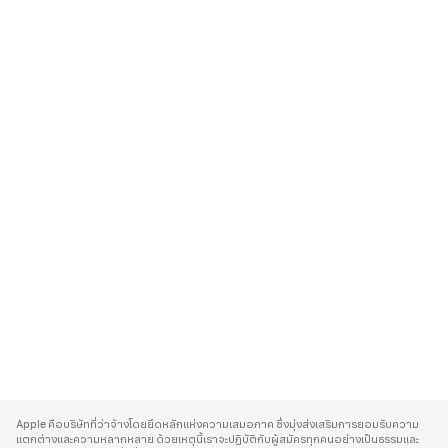
A
p
Apple คือบริษัทที่ว่าจ้างโดยยึดหลักแห่งความเสมอภาค ซึ่งมุ่งส่งเสริมการยอมรับความ
p
แตกต่างและความหลากหลาย ด้วยเหตุนี้เราจะปฏิบัติกับผู้สมัครทุกคนอย่างเป็นธรรมและ