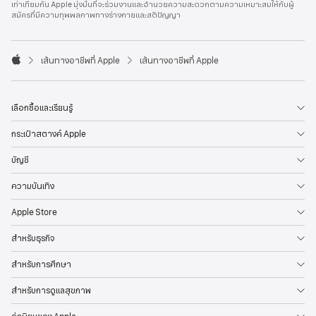
เท่าเทียมกัน Apple มุ่งมั่นที่จะร่วมงานและอำนวยความสะดวกตามความเหมาะสมให้กับผู้
l
สมัครที่มีความทุพพลภาพทางร่างกายและสติปัญญา
e
F
o
o

เส้นทางอาชีพที่ Apple
เส้นทางอาชีพที่ Apple
t
A
e
p
r
p
l
เลือกซื้อและเรียนรู้
e
กระเป๋าสตางค์ Apple
บัญชี
ความบันเทิง
Apple Store
สำหรับธุรกิจ
สำหรับการศึกษา
สำหรับการดูแลสุขภาพ