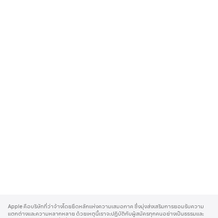
A
p
Apple คือบริษัทที่ว่าจ้างโดยยึดหลักแห่งความเสมอภาค ซึ่งมุ่งส่งเสริมการยอมรับความ
p
แตกต่างและความหลากหลาย ด้วยเหตุนี้เราจะปฏิบัติกับผู้สมัครทุกคนอย่างเป็นธรรมและ