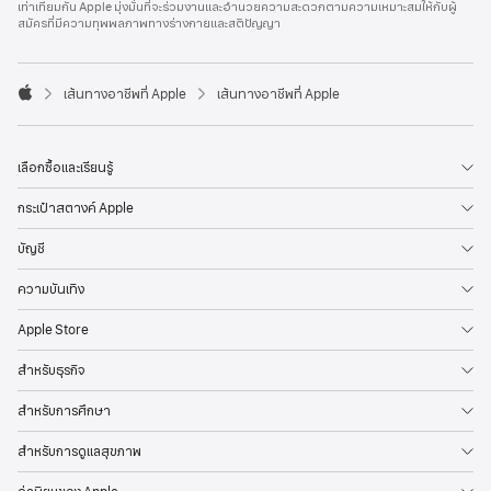
เท่าเทียมกัน Apple มุ่งมั่นที่จะร่วมงานและอำนวยความสะดวกตามความเหมาะสมให้กับผู้
l
สมัครที่มีความทุพพลภาพทางร่างกายและสติปัญญา
e
F
o
o

เส้นทางอาชีพที่ Apple
เส้นทางอาชีพที่ Apple
t
A
e
p
r
p
l
เลือกซื้อและเรียนรู้
e
กระเป๋าสตางค์ Apple
บัญชี
ความบันเทิง
Apple Store
สำหรับธุรกิจ
สำหรับการศึกษา
สำหรับการดูแลสุขภาพ