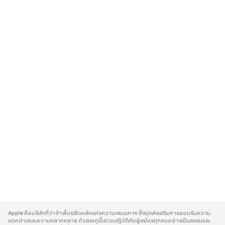
A
p
Apple คือบริษัทที่ว่าจ้างโดยยึดหลักแห่งความเสมอภาค ซึ่งมุ่งส่งเสริมการยอมรับความ
p
แตกต่างและความหลากหลาย ด้วยเหตุนี้เราจะปฏิบัติกับผู้สมัครทุกคนอย่างเป็นธรรมและ