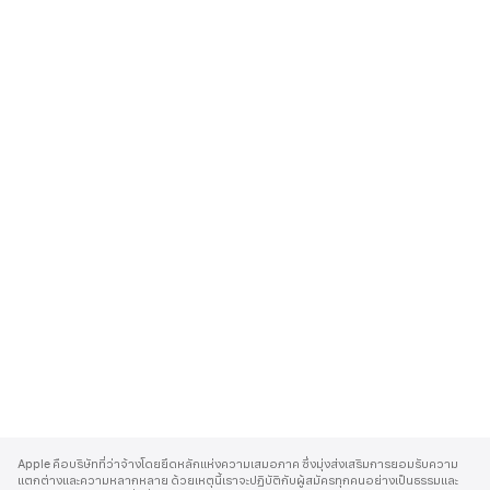
A
p
Apple คือบริษัทที่ว่าจ้างโดยยึดหลักแห่งความเสมอภาค ซึ่งมุ่งส่งเสริมการยอมรับความ
p
แตกต่างและความหลากหลาย ด้วยเหตุนี้เราจะปฏิบัติกับผู้สมัครทุกคนอย่างเป็นธรรมและ