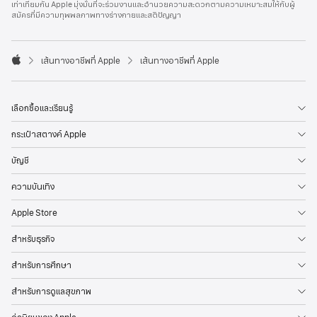
เท่าเทียมกัน Apple มุ่งมั่นที่จะร่วมงานและอำนวยความสะดวกตามความเหมาะสมให้กับผู้
l
สมัครที่มีความทุพพลภาพทางร่างกายและสติปัญญา
e
F
o
o

เส้นทางอาชีพที่ Apple
เส้นทางอาชีพที่ Apple
t
A
e
p
r
p
l
เลือกซื้อและเรียนรู้
e
กระเป๋าสตางค์ Apple
บัญชี
ความบันเทิง
Apple Store
สำหรับธุรกิจ
สำหรับการศึกษา
สำหรับการดูแลสุขภาพ