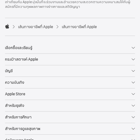
เท่าเทียมกัน Apple มุ่งมั่นที่จะร่วมงานและอำนวยความสะดวกตามความเหมาะสมให้กับผู้
l
สมัครที่มีความทุพพลภาพทางร่างกายและสติปัญญา
e
F
o
o

เส้นทางอาชีพที่ Apple
เส้นทางอาชีพที่ Apple
t
A
e
p
r
p
l
เลือกซื้อและเรียนรู้
e
กระเป๋าสตางค์ Apple
บัญชี
ความบันเทิง
Apple Store
สำหรับธุรกิจ
สำหรับการศึกษา
สำหรับการดูแลสุขภาพ