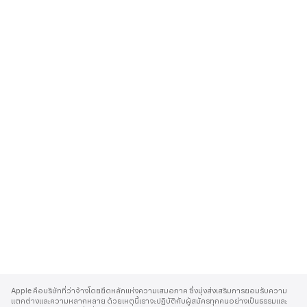
A
p
Apple คือบริษัทที่ว่าจ้างโดยยึดหลักแห่งความเสมอภาค ซึ่งมุ่งส่งเสริมการยอมรับความ
p
แตกต่างและความหลากหลาย ด้วยเหตุนี้เราจะปฏิบัติกับผู้สมัครทุกคนอย่างเป็นธรรมและ