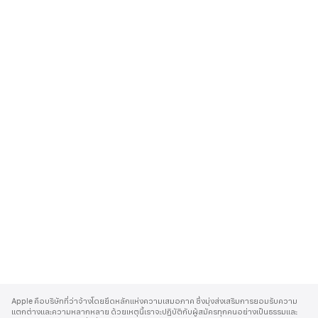
A
p
Apple คือบริษัทที่ว่าจ้างโดยยึดหลักแห่งความเสมอภาค ซึ่งมุ่งส่งเสริมการยอมรับความ
p
แตกต่างและความหลากหลาย ด้วยเหตุนี้เราจะปฏิบัติกับผู้สมัครทุกคนอย่างเป็นธรรมและ