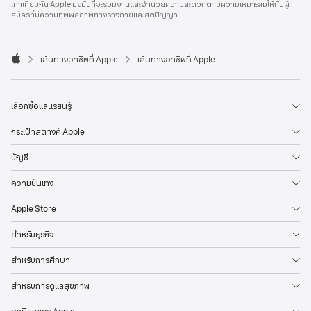
เท่าเทียมกัน Apple มุ่งมั่นที่จะร่วมงานและอำนวยความสะดวกตามความเหมาะสมให้กับผู้
l
สมัครที่มีความทุพพลภาพทางร่างกายและสติปัญญา
e
F
o
o

เส้นทางอาชีพที่ Apple
เส้นทางอาชีพที่ Apple
t
A
e
p
r
p
l
เลือกซื้อและเรียนรู้
e
กระเป๋าสตางค์ Apple
บัญชี
ความบันเทิง
Apple Store
สำหรับธุรกิจ
สำหรับการศึกษา
สำหรับการดูแลสุขภาพ