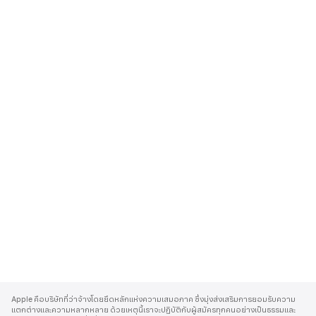
A
p
Apple คือบริษัทที่ว่าจ้างโดยยึดหลักแห่งความเสมอภาค ซึ่งมุ่งส่งเสริมการยอมรับความ
p
แตกต่างและความหลากหลาย ด้วยเหตุนี้เราจะปฏิบัติกับผู้สมัครทุกคนอย่างเป็นธรรมและ