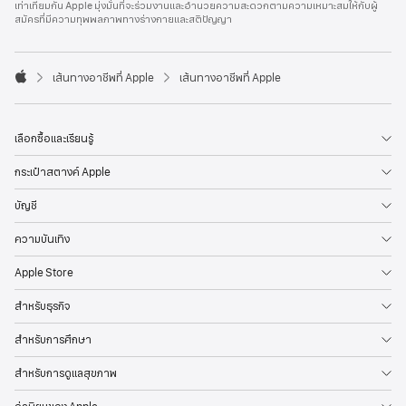
เท่าเทียมกัน Apple มุ่งมั่นที่จะร่วมงานและอำนวยความสะดวกตามความเหมาะสมให้กับผู้
l
สมัครที่มีความทุพพลภาพทางร่างกายและสติปัญญา
e
F
o
o

เส้นทางอาชีพที่ Apple
เส้นทางอาชีพที่ Apple
t
A
e
p
r
p
l
เลือกซื้อและเรียนรู้
e
กระเป๋าสตางค์ Apple
บัญชี
ความบันเทิง
Apple Store
สำหรับธุรกิจ
สำหรับการศึกษา
สำหรับการดูแลสุขภาพ