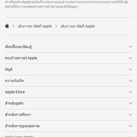
เท่าเทียมกัน Apple มุ่งมั่นที่จะร่วมงานและอำนวยความสะดวกตามความเหมาะสมให้กับผู้
l
สมัครที่มีความทุพพลภาพทางร่างกายและสติปัญญา
e
F
o
o

เส้นทางอาชีพที่ Apple
เส้นทางอาชีพที่ Apple
t
A
e
p
r
p
l
เลือกซื้อและเรียนรู้
e
กระเป๋าสตางค์ Apple
บัญชี
ความบันเทิง
Apple Store
สำหรับธุรกิจ
สำหรับการศึกษา
สำหรับการดูแลสุขภาพ