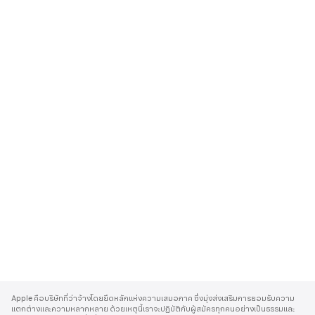
A
p
Apple คือบริษัทที่ว่าจ้างโดยยึดหลักแห่งความเสมอภาค ซึ่งมุ่งส่งเสริมการยอมรับความ
p
แตกต่างและความหลากหลาย ด้วยเหตุนี้เราจะปฏิบัติกับผู้สมัครทุกคนอย่างเป็นธรรมและ