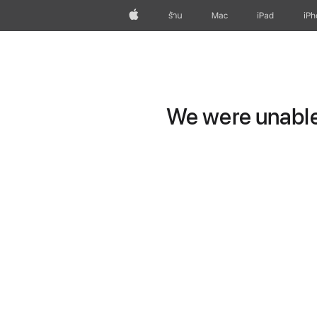
Apple
ร้าน
Mac
iPad
iP
We were unable 