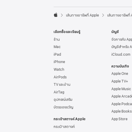
l
e
F

o
เส้นทางอาชีพที่ Apple
เส้นทางอาชีพที่
A
o
p
t
p
e
เลือกซื้อและเรียนรู้
บัญชี
l
r
e
ร้าน
จัดการกับ Ap
Mac
บัญชีสำหรับ 
iPad
iCloud.com
iPhone
ความบันเทิง
Watch
Apple One
AirPods
Apple TV+
TV และบ้าน
Apple Music
AirTag
Apple Arcad
อุปกรณ์เสริม
Apple Podca
บัตรของขวัญ
Apple Books
กระเป๋าสตางค์ Apple
App Store
กระเป๋าสตางค์