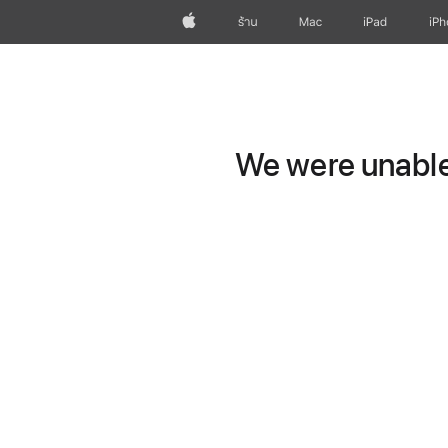
Apple
ร้าน
Mac
iPad
iP
We were unable 