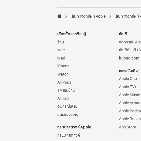
l
e
F

o
เส้นทางอาชีพที่ Apple
เส้นทางอาชีพที่
A
o
p
t
p
e
เลือกซื้อและเรียนรู้
บัญชี
l
r
e
ร้าน
จัดการกับ Ap
Mac
บัญชีสำหรับ 
iPad
iCloud.com
iPhone
ความบันเทิง
Watch
Apple One
AirPods
Apple TV+
TV และบ้าน
Apple Music
AirTag
Apple Arcad
อุปกรณ์เสริม
Apple Podca
บัตรของขวัญ
Apple Books
กระเป๋าสตางค์ Apple
App Store
กระเป๋าสตางค์