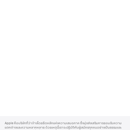
A
p
Apple คือบริษัทที่ว่าจ้างโดยยึดหลักแห่งความเสมอภาค ซึ่งมุ่งส่งเสริมการยอมรับความ
p
แตกต่างและความหลากหลาย ด้วยเหตุนี้เราจะปฏิบัติกับผู้สมัครทุกคนอย่างเป็นธรรมและ