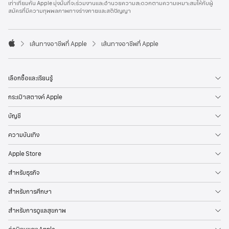
เท่าเทียมกัน Apple มุ่งมั่นที่จะร่วมงานและอำนวยความสะดวกตามความเหมาะสมให้กับผู้
l
สมัครที่มีความทุพพลภาพทางร่างกายและสติปัญญา
e
F
o
o

เส้นทางอาชีพที่ Apple
เส้นทางอาชีพที่ Apple
t
A
e
p
r
p
l
เลือกซื้อและเรียนรู้
e
กระเป๋าสตางค์ Apple
บัญชี
ความบันเทิง
Apple Store
สำหรับธุรกิจ
สำหรับการศึกษา
สำหรับการดูแลสุขภาพ