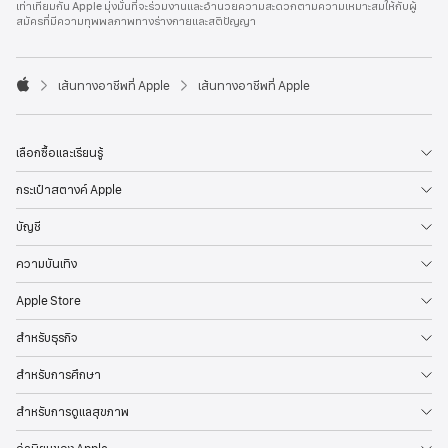
เท่าเทียมกัน Apple มุ่งมั่นที่จะร่วมงานและอำนวยความสะดวกตามความเหมาะสมให้กับผู้
l
สมัครที่มีความทุพพลภาพทางร่างกายและสติปัญญา
e
F
o
o

เส้นทางอาชีพที่ Apple
เส้นทางอาชีพที่ Apple
t
A
e
p
r
p
l
เลือกซื้อและเรียนรู้
e
กระเป๋าสตางค์ Apple
บัญชี
ความบันเทิง
Apple Store
สำหรับธุรกิจ
สำหรับการศึกษา
สำหรับการดูแลสุขภาพ