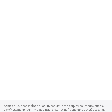
A
p
Apple คือบริษัทที่ว่าจ้างโดยยึดหลักแห่งความเสมอภาค ซึ่งมุ่งส่งเสริมการยอมรับความ
p
แตกต่างและความหลากหลาย ด้วยเหตุนี้เราจะปฏิบัติกับผู้สมัครทุกคนอย่างเป็นธรรมและ